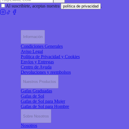
Al suscribirte, aceptas nuestra
.
política de privacidad
Información
Condiciones Generales
Aviso Legal
Política de Privacidad y Cookies
Envíos y Entregas
Centro de Ayuda
Devoluciones y reembolsos
Nuestros Productos
Gafas Graduadas
Gafas de Sol
Gafas de Sol para Mujer
Gafas de Sol para Hombre
Sobre Nosotros
Nosotros