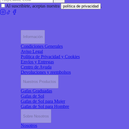
Al suscribirte, aceptas nuestra
.
política de privacidad
Información
Condiciones Generales
Aviso Legal
Política de Privacidad y Cookies
Envíos y Entregas
Centro de Ayuda
Devoluciones y reembolsos
Nuestros Productos
Gafas Graduadas
Gafas de Sol
Gafas de Sol para Mujer
Gafas de Sol para Hombre
Sobre Nosotros
Nosotros