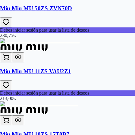
Miu Miu MU 50ZS ZVN70D
Debes iniciar sesión para usar la lista de deseos
230,75
€
Miu Miu MU 11ZS VAU2Z1
Debes iniciar sesión para usar la lista de deseos
213,00
€
Miu Miu MU 10ZS 15T0B7