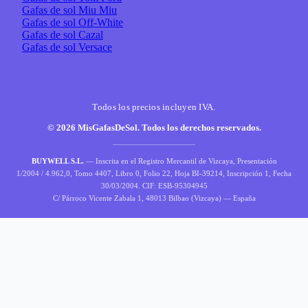
Gafas de sol Miu Miu
Gafas de sol Off-White
Gafas de sol Cazal
Gafas de sol Versace
Todos los precios incluyen IVA.
© 2026 MisGafasDeSol. Todos los derechos reservados.
BUYWELL S.L.
— Inscrita en el Registro Mercantil de Vizcaya, Presentación
1/2004 / 4.962,0, Tomo 4407, Libro 0, Folio 22, Hoja BI-39214, Inscripción 1, Fecha
30/03/2004. CIF: ESB-95304945
C/ Párroco Vicente Zabala 1, 48013 Bilbao (Vizcaya) — España