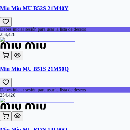
Miu Miu MU B52S 21M40Y
Debes iniciar sesión para usar la lista de deseos
254,42
€
Miu Miu MU B51S 21M50Q
Debes iniciar sesión para usar la lista de deseos
254,42
€
Miu Miu MU B13S 14L90Q