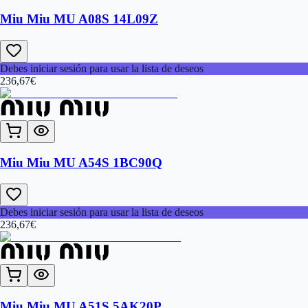
Miu Miu MU A08S 14L09Z
Debes iniciar sesión para usar la lista de deseos
236,67
€
Miu Miu MU A54S 1BC90Q
Debes iniciar sesión para usar la lista de deseos
236,67
€
Miu Miu MU A51S 5AK20P