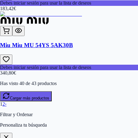
Debes iniciar sesión para usar la lista de deseos
183,42
€
Miu Miu MU 54YS 5AK30B
Debes iniciar sesión para usar la lista de deseos
340,80
€
Has visto 40 de 43 productos
Cargar más productos
1
2
›
Filtrar y Ordenar
Personaliza tu búsqueda