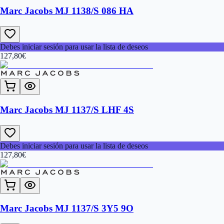
Marc Jacobs MJ 1138/S 086 HA
Debes iniciar sesión para usar la lista de deseos
127,80
€
Marc Jacobs MJ 1137/S LHF 4S
Debes iniciar sesión para usar la lista de deseos
127,80
€
Marc Jacobs MJ 1137/S 3Y5 9O