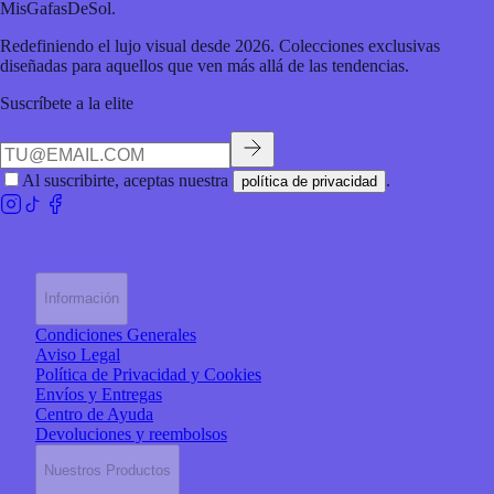
MisGafasDeSol
.
Redefiniendo el lujo visual desde 2026. Colecciones exclusivas
diseñadas para aquellos que ven más allá de las tendencias.
Suscríbete a la elite
Al suscribirte, aceptas nuestra
.
política de privacidad
Información
Condiciones Generales
Aviso Legal
Política de Privacidad y Cookies
Envíos y Entregas
Centro de Ayuda
Devoluciones y reembolsos
Nuestros Productos