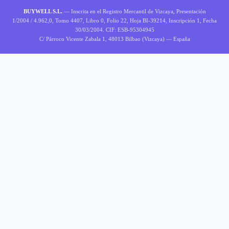
BUYWELL S.L.
— Inscrita en el Registro Mercantil de Vizcaya, Presentación
1/2004 / 4.962,0, Tomo 4407, Libro 0, Folio 22, Hoja BI-39214, Inscripción 1, Fecha
30/03/2004. CIF: ESB-95304945
C/ Párroco Vicente Zabala 1, 48013 Bilbao (Vizcaya) — España