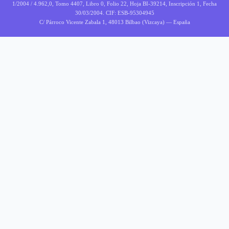
1/2004 / 4.962,0, Tomo 4407, Libro 0, Folio 22, Hoja BI-39214, Inscripción 1, Fecha
30/03/2004. CIF: ESB-95304945
C/ Párroco Vicente Zabala 1, 48013 Bilbao (Vizcaya) — España