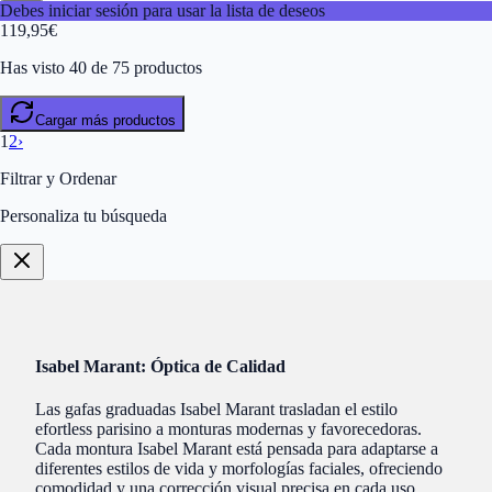
Debes iniciar sesión para usar la lista de deseos
119,95
€
Has visto 40 de 75 productos
Cargar más productos
1
2
›
Filtrar y Ordenar
Personaliza tu búsqueda
Isabel Marant: Óptica de Calidad
Las gafas graduadas Isabel Marant trasladan el estilo
efortless parisino a monturas modernas y favorecedoras.
Cada montura Isabel Marant está pensada para adaptarse a
diferentes estilos de vida y morfologías faciales, ofreciendo
comodidad y una corrección visual precisa en cada uso.