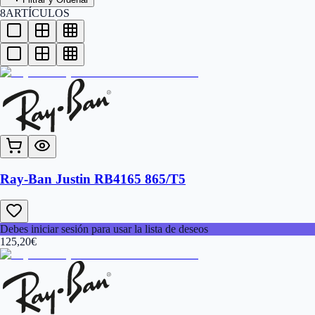
8
ARTÍCULOS
Ray-Ban Justin RB4165 865/T5
Debes iniciar sesión para usar la lista de deseos
125,20
€