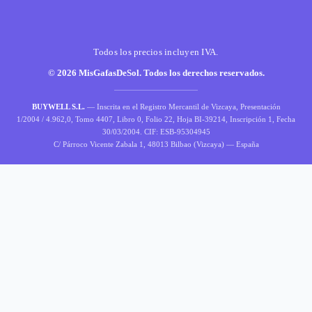
Todos los precios incluyen IVA.
© 2026 MisGafasDeSol. Todos los derechos reservados.
BUYWELL S.L.
— Inscrita en el Registro Mercantil de Vizcaya, Presentación
1/2004 / 4.962,0, Tomo 4407, Libro 0, Folio 22, Hoja BI-39214, Inscripción 1, Fecha
30/03/2004. CIF: ESB-95304945
C/ Párroco Vicente Zabala 1, 48013 Bilbao (Vizcaya) — España