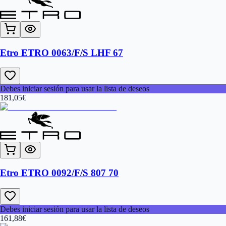
Etro ETRO 0063/F/S LHF 67
Debes iniciar sesión para usar la lista de deseos
181,05
€
Etro ETRO 0092/F/S 807 70
Debes iniciar sesión para usar la lista de deseos
161,88
€