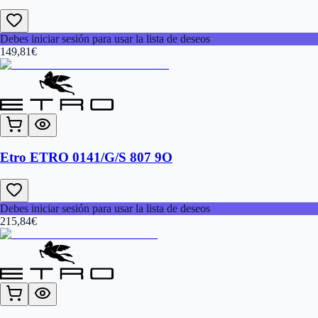
Debes iniciar sesión para usar la lista de deseos
149,81
€
Etro ETRO 0141/G/S 807 9O
Debes iniciar sesión para usar la lista de deseos
215,84
€