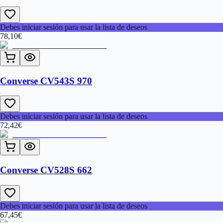
Debes iniciar sesión para usar la lista de deseos
78,10
€
Converse CV543S 970
Debes iniciar sesión para usar la lista de deseos
72,42
€
Converse CV528S 662
Debes iniciar sesión para usar la lista de deseos
67,45
€