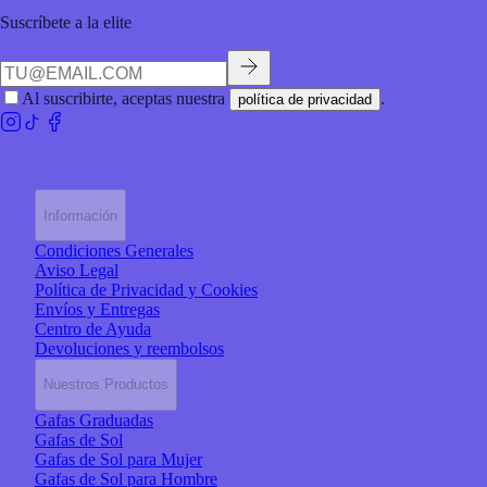
Suscríbete a la elite
Al suscribirte, aceptas nuestra
.
política de privacidad
Información
Condiciones Generales
Aviso Legal
Política de Privacidad y Cookies
Envíos y Entregas
Centro de Ayuda
Devoluciones y reembolsos
Nuestros Productos
Gafas Graduadas
Gafas de Sol
Gafas de Sol para Mujer
Gafas de Sol para Hombre