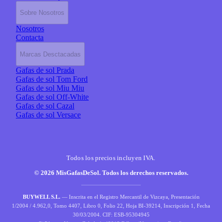
Sobre Nosotros
Nosotros
Contacta
Marcas Desctacadas
Gafas de sol Prada
Gafas de sol Tom Ford
Gafas de sol Miu Miu
Gafas de sol Off-White
Gafas de sol Cazal
Gafas de sol Versace
Todos los precios incluyen IVA.
© 2026 MisGafasDeSol. Todos los derechos reservados.
BUYWELL S.L.
— Inscrita en el Registro Mercantil de Vizcaya, Presentación
1/2004 / 4.962,0, Tomo 4407, Libro 0, Folio 22, Hoja BI-39214, Inscripción 1, Fecha
30/03/2004. CIF: ESB-95304945