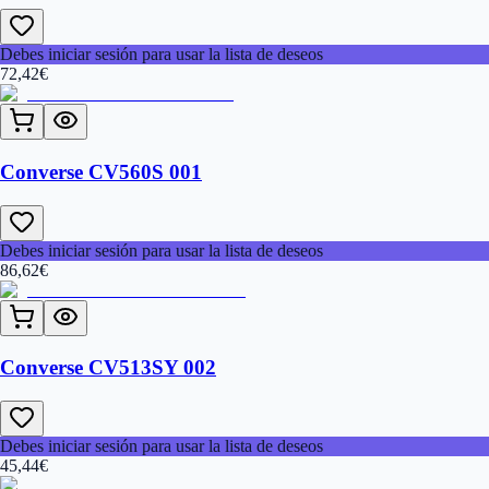
Debes iniciar sesión para usar la lista de deseos
72,42
€
Converse CV560S 001
Debes iniciar sesión para usar la lista de deseos
86,62
€
Converse CV513SY 002
Debes iniciar sesión para usar la lista de deseos
45,44
€