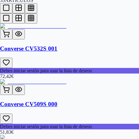
33
ARTÍCULOS
Converse CV532S 001
Debes iniciar sesión para usar la lista de deseos
72,42
€
Converse CV509S 000
Debes iniciar sesión para usar la lista de deseos
51,83
€