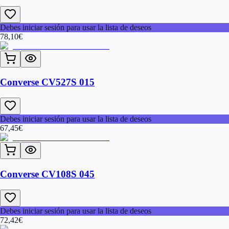
Debes iniciar sesión para usar la lista de deseos
78,10
€
Converse CV527S 015
Debes iniciar sesión para usar la lista de deseos
67,45
€
Converse CV108S 045
Debes iniciar sesión para usar la lista de deseos
72,42
€