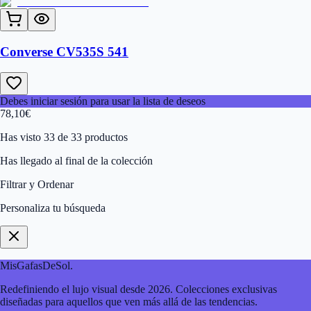
Converse CV535S 541
Debes iniciar sesión para usar la lista de deseos
78,10
€
Has visto 33 de 33 productos
Has llegado al final de la colección
Filtrar y Ordenar
Personaliza tu búsqueda
MisGafasDeSol
.
Redefiniendo el lujo visual desde 2026. Colecciones exclusivas
diseñadas para aquellos que ven más allá de las tendencias.