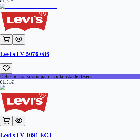
81,31
€
Levi's LV 5076 086
Debes iniciar sesión para usar la lista de deseos
81,31
€
Levi's LV 1091 ECJ