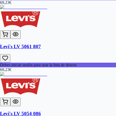
69,23
€
Levi's LV 5061 807
Debes iniciar sesión para usar la lista de deseos
69,23
€
Levi's LV 5054 086