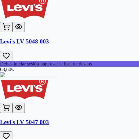
Levi's LV 5048 003
Debes iniciar sesión para usar la lista de deseos
63,60
€
Levi's LV 5047 003