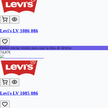
Levi's LV 1086 086
Debes iniciar sesión para usar la lista de deseos
74,87
€
Levi's LV 1085 086