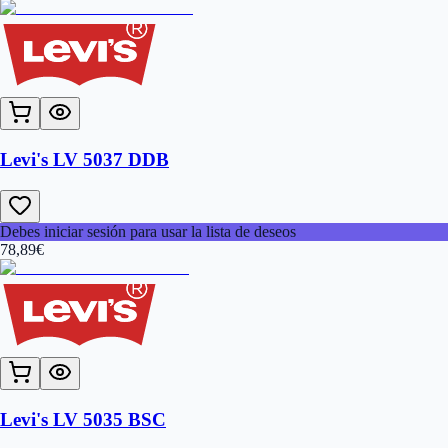
Levi's LV 5037 DDB
Debes iniciar sesión para usar la lista de deseos
78,89
€
Levi's LV 5035 BSC