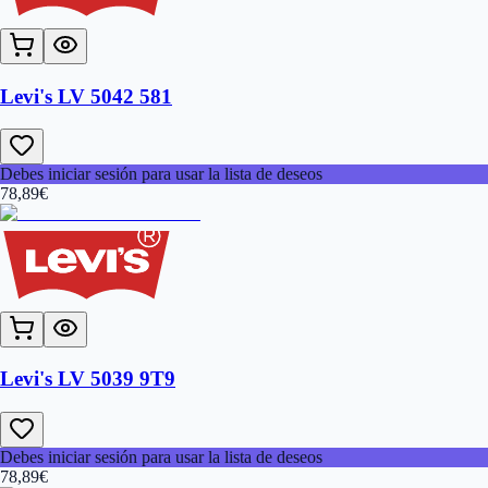
Levi's LV 5042 581
Debes iniciar sesión para usar la lista de deseos
78,89
€
Levi's LV 5039 9T9
Debes iniciar sesión para usar la lista de deseos
78,89
€