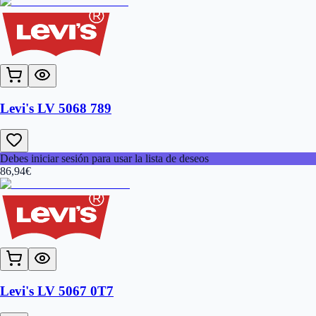
Levi's LV 5068 789
Debes iniciar sesión para usar la lista de deseos
86,94
€
Levi's LV 5067 0T7