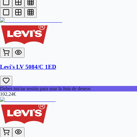
Levi's LV 5084/C 1ED
Debes iniciar sesión para usar la lista de deseos
102,24
€