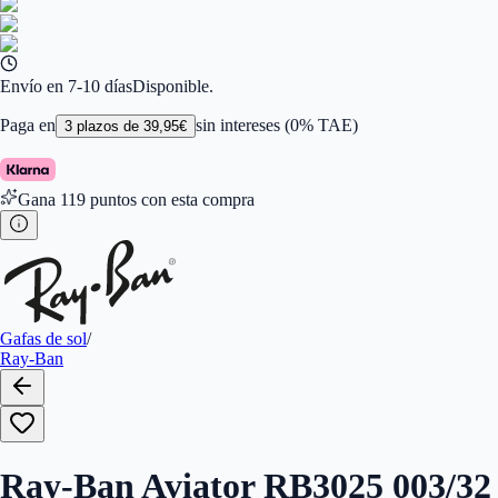
Ancho de la Lente (mm)
:
55
Tamaño
:
55
Color de Lentes
:
Gris
Familiar de colores de frontal
:
Plata
Forma
:
Aviador
Envío en 7-10 días
Disponible.
Género
:
Mujer, Hombre
Largo de la Varilla (mm)
:
135
Paga en
sin intereses (0% TAE)
3
plazos de
39,95
€
Marca
:
Ray-Ban
Tipo de Cristales
:
Normales
Calibres
:
805289101161,805289101178,805289101185
Gana
119
puntos con esta compra
Gafas de sol
/
Ray-Ban
Ray-Ban Aviator RB3025 003/32