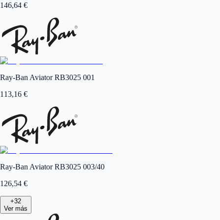
146,64
€
Ray-Ban Aviator RB3025 001
113,16
€
Ray-Ban Aviator RB3025 003/40
126,54
€
+
32
Ver más