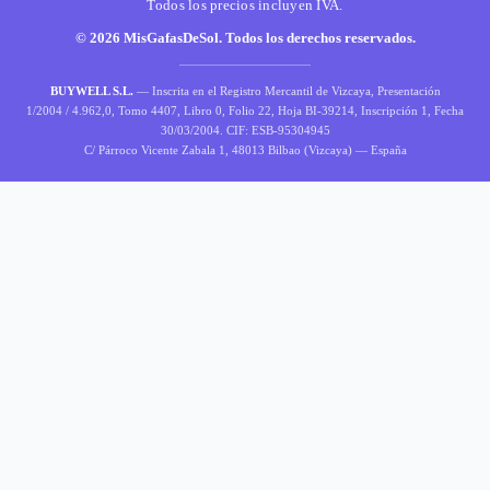
Todos los precios incluyen IVA.
© 2026 MisGafasDeSol. Todos los derechos reservados.
BUYWELL S.L.
— Inscrita en el Registro Mercantil de Vizcaya, Presentación
1/2004 / 4.962,0, Tomo 4407, Libro 0, Folio 22, Hoja BI-39214, Inscripción 1, Fecha
30/03/2004. CIF: ESB-95304945
C/ Párroco Vicente Zabala 1, 48013 Bilbao (Vizcaya) — España