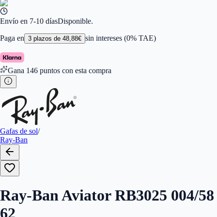
Color de Lentes
:
Verde
Familiar de colores de frontal
:
Gris
Forma
:
Aviador
Envío en 7-10 días
Disponible.
Género
:
Mujer, Hombre
Largo de la Varilla (mm)
:
140
Paga en
sin intereses (0% TAE)
3
plazos de
48,88
€
Marca
:
Ray-Ban
Tipo de Cristales
:
Polarizados
Calibres
:
805289063230,805289090267
Gana
146
puntos con esta compra
Gafas de sol
/
Ray-Ban
Ray-Ban Aviator RB3025 004/58
62