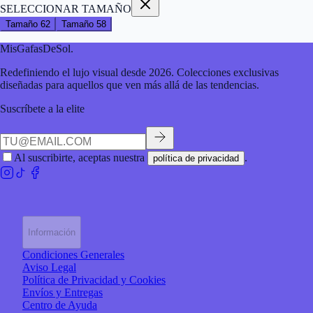
SELECCIONAR TAMAÑO
Tamaño
62
Tamaño
58
MisGafasDeSol
.
Redefiniendo el lujo visual desde 2026. Colecciones exclusivas
diseñadas para aquellos que ven más allá de las tendencias.
Suscríbete a la elite
Al suscribirte, aceptas nuestra
.
política de privacidad
Información
Condiciones Generales
Aviso Legal
Política de Privacidad y Cookies
Envíos y Entregas
Centro de Ayuda