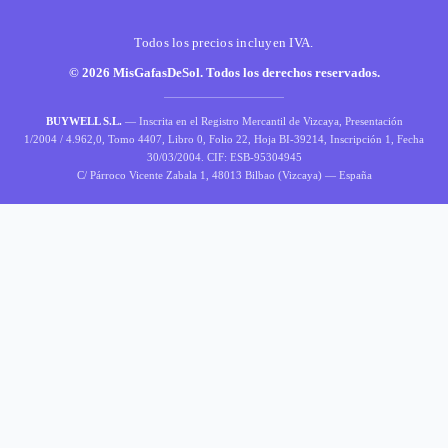
Todos los precios incluyen IVA.
© 2026 MisGafasDeSol. Todos los derechos reservados.
BUYWELL S.L.
— Inscrita en el Registro Mercantil de Vizcaya, Presentación
1/2004 / 4.962,0, Tomo 4407, Libro 0, Folio 22, Hoja BI-39214, Inscripción 1, Fecha
30/03/2004. CIF: ESB-95304945
C/ Párroco Vicente Zabala 1, 48013 Bilbao (Vizcaya) — España