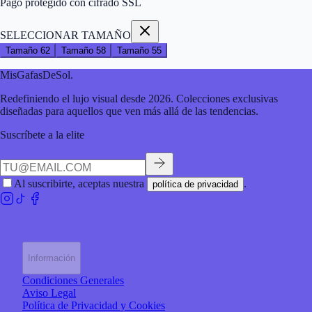
Pago protegido con cifrado SSL
SELECCIONAR TAMAÑO
Tamaño
62
Tamaño
58
Tamaño
55
MisGafasDeSol
.
Redefiniendo el lujo visual desde 2026. Colecciones exclusivas
diseñadas para aquellos que ven más allá de las tendencias.
Suscríbete a la elite
Al suscribirte, aceptas nuestra
.
política de privacidad
Información
Condiciones Generales
Aviso Legal
Política de Privacidad y Cookies