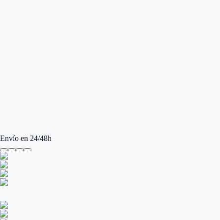
Envío en 24/48h
Ray-Ban Aviator RB3025 001/3F 55
Gafas de sol Ray-Ban Aviator RB3025 001/3F 55 para Mujer y Hombre. 
Gafas de sol Ray-Ban Aviator RB3025 001/3F 55 para Mujer y Hombre. 
Manufacturer
:
Ray-Ban
Ancho de la Lente (mm)
:
55
Tamaño
:
55