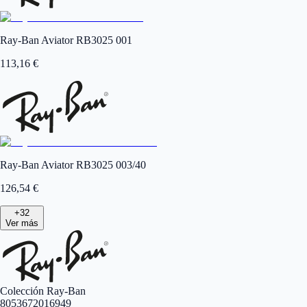
Ray-Ban Aviator RB3025 001
113,16
€
Ray-Ban Aviator RB3025 003/40
126,54
€
+
32
Ver más
Colección Ray-Ban
8053672016949