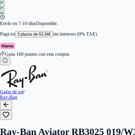
Ancho de la Lente (mm)
:
58
Tamaño
:
58
Color de Lentes
:
Gris
Familiar de colores de frontal
:
Plata
Forma
:
Aviador
Envío en 7-10 días
Disponible.
Género
:
Mujer, Hombre
Largo de la Varilla (mm)
:
135
Paga en
sin intereses (0% TAE)
3
plazos de
53,34
€
Marca
:
Ray-Ban
Tipo de Cristales
:
Polarizados
Gana
160
puntos con esta compra
Gafas de sol
/
Ray-Ban
Ray-Ban Aviator RB3025 019/W