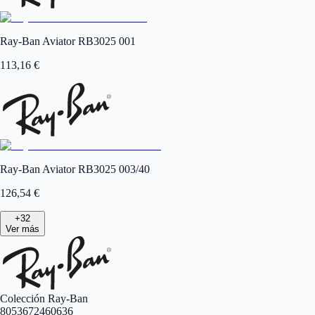
Ray-Ban Aviator RB3025 001
113,16
€
Ray-Ban Aviator RB3025 003/40
126,54
€
+
32
Ver más
Colección Ray-Ban
8053672460636