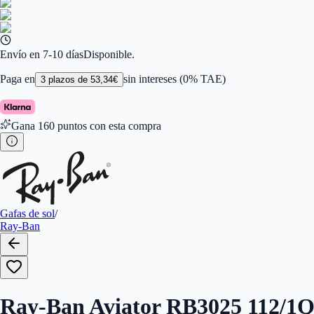
Ancho de la Lente (mm)
:
58
Tamaño
:
58
Color de Lentes
:
Rosa
Familiar de colores de frontal
:
Oro
Forma
:
Aviador
Envío en 7-10 días
Disponible.
Género
:
Mujer, Hombre
Largo de la Varilla (mm)
:
135
Paga en
sin intereses (0% TAE)
3
plazos de
53,34
€
Marca
:
Ray-Ban
Tipo de Cristales
:
Polarizados
Gana
160
puntos con esta compra
Gafas de sol
/
Ray-Ban
Ray-Ban Aviator RB3025 112/1