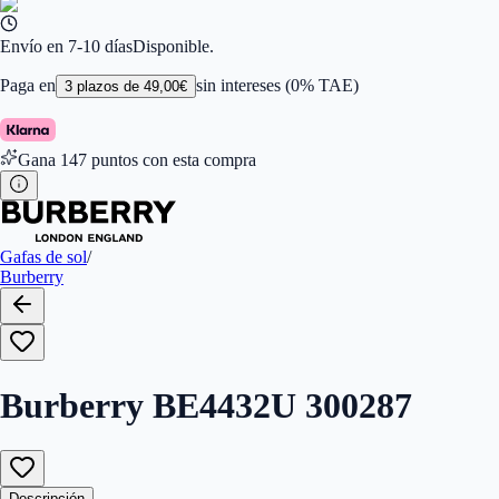
Ancho de la Lente (mm)
:
54
Tamaño
:
54
Color de Lentes
:
Gris
Envío en 7-10 días
Disponible.
Familiar de colores de frontal
:
Marrón
Forma
:
Phantos
Paga en
sin intereses (0% TAE)
3
plazos de
49,00
€
Género
:
Mujer
Largo de la Varilla (mm)
:
140
Marca
:
Burberry
Gana
147
puntos con esta compra
Tipo de Cristales
:
Normales
Tamaño del Puente (mm)
:
210
Gafas de sol
/
Burberry
Burberry BE4432U 300287
Descripción