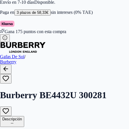
Color de Lentes
:
Gris
Envío en 7-10 días
Disponible.
Familiar de colores de frontal
:
Marrón
Forma
:
Phantos
Paga en
sin intereses (0% TAE)
3
plazos de
58,33
€
Género
:
Mujer
Largo de la Varilla (mm)
:
140
Marca
:
Burberry
Gana
175
puntos con esta compra
Tipo de Cristales
:
Polarizados
Tamaño del Puente (mm)
:
250
Gafas De Sol
/
Burberry
Burberry BE4432U 300281
Descripción