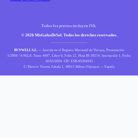
Todos los precios incluyen IVA.
© 2026 MisGafasDeSol. Todos los derechos reservados.
BUYWELL S.L.
— Inscrita en el Registro Mercantil de Vizcaya, Presentación
1/2004 / 4.962,0, Tomo 4407, Libro 0, Folio 22, Hoja BI-39214, Inscripción 1, Fecha
30/03/2004. CIF: ESB-95304945
C/ Párroco Vicente Zabala 1, 48013 Bilbao (Vizcaya) — España