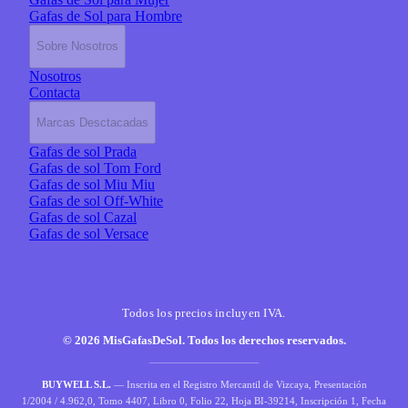
Gafas de Sol para Hombre
Sobre Nosotros
Nosotros
Contacta
Marcas Desctacadas
Gafas de sol Prada
Gafas de sol Tom Ford
Gafas de sol Miu Miu
Gafas de sol Off-White
Gafas de sol Cazal
Gafas de sol Versace
Todos los precios incluyen IVA.
© 2026 MisGafasDeSol. Todos los derechos reservados.
BUYWELL S.L.
— Inscrita en el Registro Mercantil de Vizcaya, Presentación
1/2004 / 4.962,0, Tomo 4407, Libro 0, Folio 22, Hoja BI-39214, Inscripción 1, Fecha