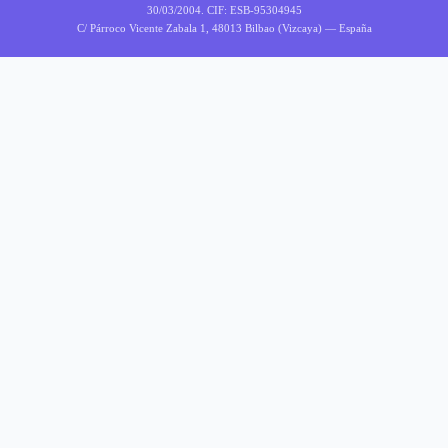
30/03/2004. CIF: ESB-95304945
C/ Párroco Vicente Zabala 1, 48013 Bilbao (Vizcaya) — España