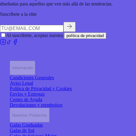
diseñadas para aquellos que ven más allá de las tendencias.
Suscríbete a la elite
Al suscribirte, aceptas nuestra
.
política de privacidad
Información
Condiciones Generales
Aviso Legal
Política de Privacidad y Cookies
Envíos y Entregas
Centro de Ayuda
Devoluciones y reembolsos
Nuestros Productos
Gafas Graduadas
Gafas de Sol
Gafas de Sol para Mujer