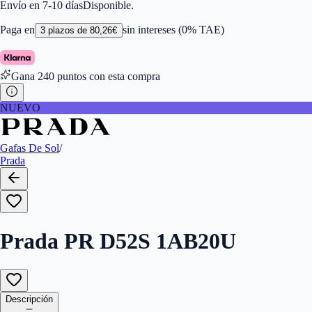
Color de Lentes
:
Marrón
Envío en 7-10 días
Disponible.
Familiar de colores de frontal
:
Negro
Forma
:
Almohada
Paga en
sin intereses (0% TAE)
3
plazos de
80,26
€
Género
:
Hombre
Largo de la Varilla (mm)
:
145
Marca
:
Prada
Gana
240
puntos con esta compra
Tipo de Cristales
:
Normales
NUEVO
Gafas De Sol
/
Prada
Prada PR D52S 1AB20U
Descripción