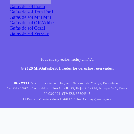
Gafas de sol Prada
Gafas de sol Tom Ford
Gafas de sol Miu Miu
Gafas de sol Off-White
Gafas de sol Cazal
Gafas de sol Versace
Todos los precios incluyen IVA.
© 2026 MisGafasDeSol. Todos los derechos reservados.
BUYWELL S.L.
— Inscrita en el Registro Mercantil de Vizcaya, Presentación
1/2004 / 4.962,0, Tomo 4407, Libro 0, Folio 22, Hoja BI-39214, Inscripción 1, Fecha
30/03/2004. CIF: ESB-95304945
C/ Párroco Vicente Zabala 1, 48013 Bilbao (Vizcaya) — España