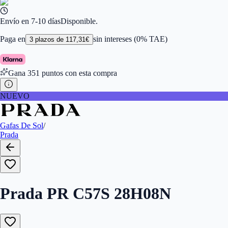
Ancho de la Lente (mm)
:
52
Tamaño
:
52
Color de Lentes
:
Luz Azul
Envío en 7-10 días
Disponible.
Familiar de colores de frontal
:
Plata
Forma
:
Rectangular
Paga en
sin intereses (0% TAE)
3
plazos de
117,31
€
Género
:
Mujer
Largo de la Varilla (mm)
:
135
Marca
:
Prada
Gana
351
puntos con esta compra
Tipo de Cristales
:
Normales
NUEVO
Gafas De Sol
/
Prada
Prada PR C57S 28H08N