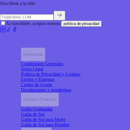
Suscríbete a la elite
Al suscribirte, aceptas nuestra
.
política de privacidad
Información
Condiciones Generales
Aviso Legal
Política de Privacidad y Cookies
Envíos y Entregas
Centro de Ayuda
Devoluciones y reembolsos
Nuestros Productos
Gafas Graduadas
Gafas de Sol
Gafas de Sol para Mujer
Gafas de Sol para Hombre