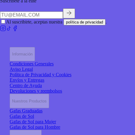
Suscríbete a la elite
Al suscribirte, aceptas nuestra
.
política de privacidad
Información
Condiciones Generales
Aviso Legal
Política de Privacidad y Cookies
Envíos y Entregas
Centro de Ayuda
Devoluciones y reembolsos
Nuestros Productos
Gafas Graduadas
Gafas de Sol
Gafas de Sol para Mujer
Gafas de Sol para Hombre