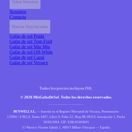
Sobre Nosotros
Nosotros
Contacta
Marcas Desctacadas
Gafas de sol Prada
Gafas de sol Tom Ford
Gafas de sol Miu Miu
Gafas de sol Off-White
Gafas de sol Cazal
Gafas de sol Versace
Todos los precios incluyen IVA.
© 2026 MisGafasDeSol. Todos los derechos reservados.
BUYWELL S.L.
— Inscrita en el Registro Mercantil de Vizcaya, Presentación
1/2004 / 4.962,0, Tomo 4407, Libro 0, Folio 22, Hoja BI-39214, Inscripción 1, Fecha
30/03/2004. CIF: ESB-95304945
C/ Párroco Vicente Zabala 1, 48013 Bilbao (Vizcaya) — España