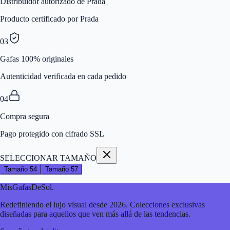
Distribuidor autorizado de Prada
Producto certificado por Prada
03
Gafas 100% originales
Autenticidad verificada en cada pedido
04
Compra segura
Pago protegido con cifrado SSL
SELECCIONAR TAMAÑO
Tamaño
54
Tamaño
57
MisGafasDeSol
.
Redefiniendo el lujo visual desde 2026. Colecciones exclusivas
diseñadas para aquellos que ven más allá de las tendencias.