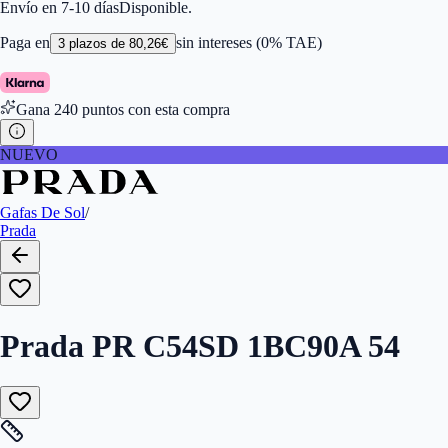
Color de Lentes
:
Gris
Envío en 7-10 días
Disponible.
Familiar de colores de frontal
:
Plata
Forma
:
Cuadrada
Paga en
sin intereses (0% TAE)
3
plazos de
80,26
€
Género
:
Mujer
Largo de la Varilla (mm)
:
145
Marca
:
Prada
Gana
240
puntos con esta compra
Tipo de Cristales
:
Normales
Calibres
:
8056262569283,8056262569290
NUEVO
Gafas De Sol
/
Prada
Prada PR C54SD 1BC90A 54