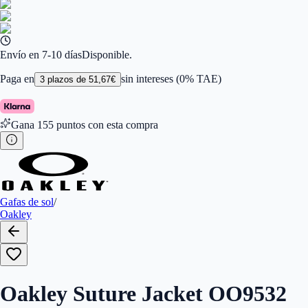
Color de Lentes
:
Negro
Familiar de colores de frontal
:
Negro
Forma
:
Irregular
Género
:
Mujer, Hombre
Largo de la Varilla (mm)
:
138
Envío en 7-10 días
Disponible.
Marca
:
Oakley
Tipo de Cristales
:
Polarizados
Paga en
sin intereses (0% TAE)
3
plazos de
51,67
€
Tamaño del Puente (mm)
:
12
Gana
155
puntos con esta compra
Gafas de sol
/
Oakley
Oakley Suture Jacket OO9532