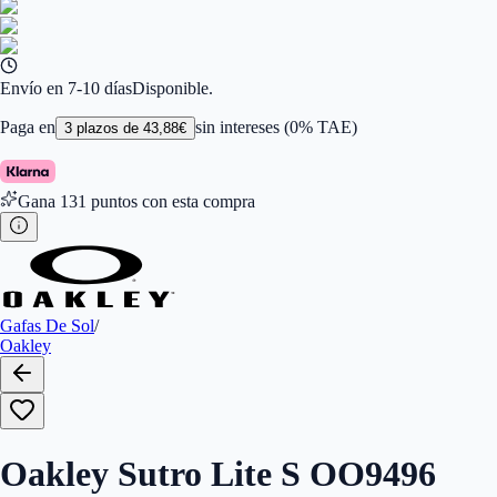
Color de Lentes
:
Negro
Familiar de colores de frontal
:
Negro
Forma
:
Rectangular
Género
:
Mujer, Hombre
Largo de la Varilla (mm)
:
139
Envío en 7-10 días
Disponible.
Marca
:
Oakley
Tipo de Cristales
:
Normales
Paga en
sin intereses (0% TAE)
3
plazos de
43,88
€
Tamaño del Puente (mm)
:
134
Gana
131
puntos con esta compra
Gafas De Sol
/
Oakley
Oakley Sutro Lite S OO9496