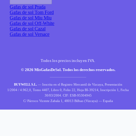
Gafas de sol Prada
Gafas de sol Tom Ford
Gafas de sol Miu Miu
Gafas de sol Off-White
Gafas de sol Cazal
Gafas de sol Versace
Todos los precios incluyen IVA.
© 2026 MisGafasDeSol. Todos los derechos reservados.
BUYWELL S.L.
— Inscrita en el Registro Mercantil de Vizcaya, Presentación
1/2004 / 4.962,0, Tomo 4407, Libro 0, Folio 22, Hoja BI-39214, Inscripción 1, Fecha
30/03/2004. CIF: ESB-95304945
C/ Párroco Vicente Zabala 1, 48013 Bilbao (Vizcaya) — España