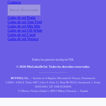
Contacta
Marcas Desctacadas
Gafas de sol Prada
Gafas de sol Tom Ford
Gafas de sol Miu Miu
Gafas de sol Off-White
Gafas de sol Cazal
Gafas de sol Versace
Todos los precios incluyen IVA.
© 2026 MisGafasDeSol. Todos los derechos reservados.
BUYWELL S.L.
— Inscrita en el Registro Mercantil de Vizcaya, Presentación
1/2004 / 4.962,0, Tomo 4407, Libro 0, Folio 22, Hoja BI-39214, Inscripción 1, Fecha
30/03/2004. CIF: ESB-95304945
C/ Párroco Vicente Zabala 1, 48013 Bilbao (Vizcaya) — España