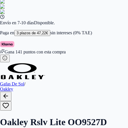
Color de Lentes
:
Negro
Familiar de colores de frontal
:
Negro
Forma
:
Rectangular
Género
:
Mujer, Hombre
Largo de la Varilla (mm)
:
136
Envío en 7-10 días
Disponible.
Marca
:
Oakley
Tipo de Cristales
:
Normales
Paga en
sin intereses (0% TAE)
3
plazos de
47,22
€
Tamaño del Puente (mm)
:
150
Gana
141
puntos con esta compra
Gafas De Sol
/
Oakley
Oakley Rslv Lite OO9527D