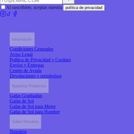
Al suscribirte, aceptas nuestra
.
política de privacidad
Información
Condiciones Generales
Aviso Legal
Política de Privacidad y Cookies
Envíos y Entregas
Centro de Ayuda
Devoluciones y reembolsos
Nuestros Productos
Gafas Graduadas
Gafas de Sol
Gafas de Sol para Mujer
Gafas de Sol para Hombre
Sobre Nosotros
Nosotros