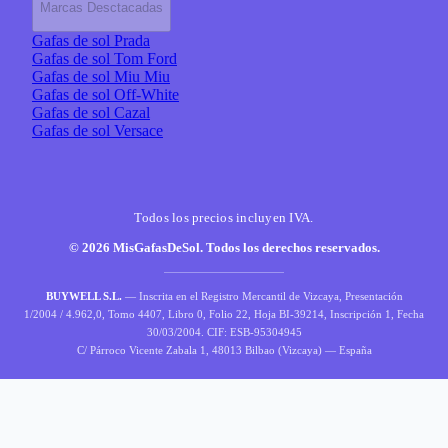
Marcas Desctacadas
Gafas de sol Prada
Gafas de sol Tom Ford
Gafas de sol Miu Miu
Gafas de sol Off-White
Gafas de sol Cazal
Gafas de sol Versace
Todos los precios incluyen IVA.
© 2026 MisGafasDeSol. Todos los derechos reservados.
BUYWELL S.L.
— Inscrita en el Registro Mercantil de Vizcaya, Presentación
1/2004 / 4.962,0, Tomo 4407, Libro 0, Folio 22, Hoja BI-39214, Inscripción 1, Fecha
30/03/2004. CIF: ESB-95304945
C/ Párroco Vicente Zabala 1, 48013 Bilbao (Vizcaya) — España