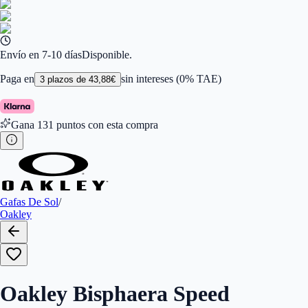
Color de Lentes
:
Negro
Familiar de colores de frontal
:
Negro
Forma
:
Rectangular
Género
:
Mujer, Hombre
Largo de la Varilla (mm)
:
136
Envío en 7-10 días
Disponible.
Marca
:
Oakley
Tipo de Cristales
:
Normales
Paga en
sin intereses (0% TAE)
3
plazos de
43,88
€
Tamaño del Puente (mm)
:
6
Gana
131
puntos con esta compra
Gafas De Sol
/
Oakley
Oakley Bisphaera Speed