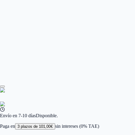
GUCCI GG2165S 002
Envío en 7-10 días
Disponible.
Paga en
sin intereses (0% TAE)
3
plazos de
101,00
€