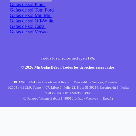
Gafas de sol Prada
Gafas de sol Tom Ford
Gafas de sol Miu Miu
Gafas de sol Off-White
Gafas de sol Cazal
Gafas de sol Versace
Todos los precios incluyen IVA.
© 2026 MisGafasDeSol. Todos los derechos reservados.
BUYWELL S.L.
— Inscrita en el Registro Mercantil de Vizcaya, Presentación
1/2004 / 4.962,0, Tomo 4407, Libro 0, Folio 22, Hoja BI-39214, Inscripción 1, Fecha
30/03/2004. CIF: ESB-95304945
C/ Párroco Vicente Zabala 1, 48013 Bilbao (Vizcaya) — España