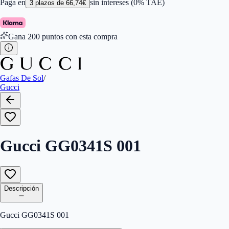
Tamaño
:
56
Paga en
sin intereses (0% TAE)
3
plazos de
66,74
€
Color de Lentes
:
Gris
Familiar de colores de frontal
:
Negro
Gana
200
puntos con esta compra
Gafas De Sol
/
Gucci
Gucci GG0341S 001
Descripción
Gucci GG0341S 001