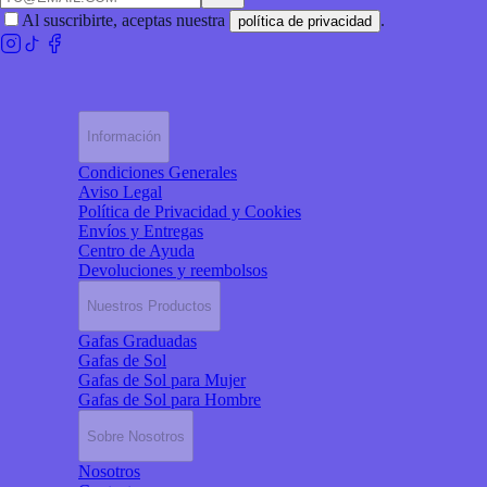
Al suscribirte, aceptas nuestra
.
política de privacidad
Información
Condiciones Generales
Aviso Legal
Política de Privacidad y Cookies
Envíos y Entregas
Centro de Ayuda
Devoluciones y reembolsos
Nuestros Productos
Gafas Graduadas
Gafas de Sol
Gafas de Sol para Mujer
Gafas de Sol para Hombre
Sobre Nosotros
Nosotros