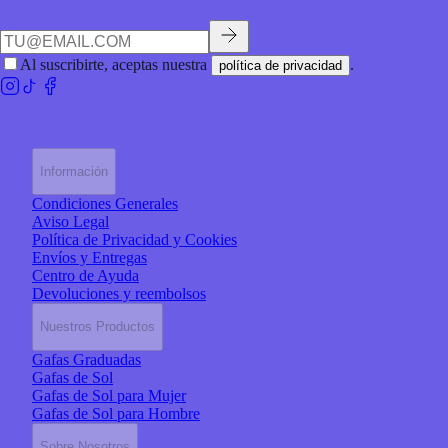
Al suscribirte, aceptas nuestra
.
política de privacidad
Información
Condiciones Generales
Aviso Legal
Política de Privacidad y Cookies
Envíos y Entregas
Centro de Ayuda
Devoluciones y reembolsos
Nuestros Productos
Gafas Graduadas
Gafas de Sol
Gafas de Sol para Mujer
Gafas de Sol para Hombre
Sobre Nosotros