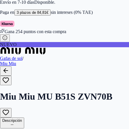
Color de Lentes
:
Gris
Envío en 7-10 días
Disponible.
Familiar de colores de frontal
:
Oro
Forma
:
Ovalada
Paga en
sin intereses (0% TAE)
3
plazos de
84,81
€
Género
:
Mujer
Largo de la Varilla (mm)
:
135
Marca
:
Miu Miu
Gana
254
puntos con esta compra
Tipo de Cristales
:
Normales
Tamaño del Puente (mm)
:
410
NUEVO
Gafas de sol
/
Miu Miu
Miu Miu MU B51S ZVN70B
Descripción