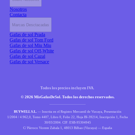
Nosotros
Contacta
Marcas Desctacadas
Gafas de sol Prada
Gafas de sol Tom Ford
Gafas de sol Miu Miu
Gafas de sol Off-White
Gafas de sol Cazal
Gafas de sol Versace
Todos los precios incluyen IVA.
© 2026 MisGafasDeSol. Todos los derechos reservados.
BUYWELL S.L.
— Inscrita en el Registro Mercantil de Vizcaya, Presentación
1/2004 / 4.962,0, Tomo 4407, Libro 0, Folio 22, Hoja BI-39214, Inscripción 1, Fecha
30/03/2004. CIF: ESB-95304945
C/ Párroco Vicente Zabala 1, 48013 Bilbao (Vizcaya) — España