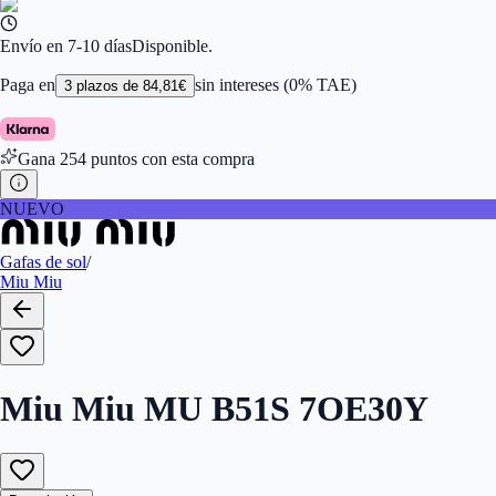
Ancho de la Lente (mm)
:
47
Tamaño
:
47
Color de Lentes
:
Violeta
Envío en 7-10 días
Disponible.
Familiar de colores de frontal
:
Marrón
Forma
:
Ovalada
Paga en
sin intereses (0% TAE)
3
plazos de
84,81
€
Género
:
Mujer
Largo de la Varilla (mm)
:
135
Marca
:
Miu Miu
Gana
254
puntos con esta compra
Tipo de Cristales
:
Normales
Tamaño del Puente (mm)
:
410
NUEVO
Gafas de sol
/
Miu Miu
Miu Miu MU B51S 7OE30Y