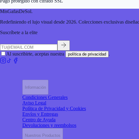
Pago protegido con cifrado SSL
MisGafasDeSol
.
Redefiniendo el lujo visual desde 2026. Colecciones exclusivas diseñad
Suscríbete a la elite
Al suscribirte, aceptas nuestra
.
política de privacidad
Información
Condiciones Generales
Aviso Legal
Política de Privacidad y Cookies
Envíos y Entregas
Centro de Ayuda
Devoluciones y reembolsos
Nuestros Productos