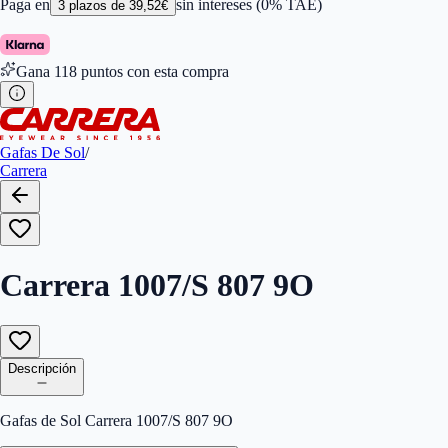
Ancho de la Lente (mm)
:
62
Paga en
sin intereses (0% TAE)
3
plazos de
39,52
€
Tamaño
:
62
Color de Lentes
:
Gris Oscuro
Forma
:
Rectangular, Cuadrada
Gana
118
puntos con esta compra
Género
:
Hombre
Largo de la Varilla (mm)
:
140
Marca
:
Carrera
Tipo de Cristales
:
Normales
Tamaño del Puente (mm)
:
10
Gafas De Sol
/
Carrera
Carrera 1007/S 807 9O
Descripción
Gafas de Sol Carrera 1007/S 807 9O