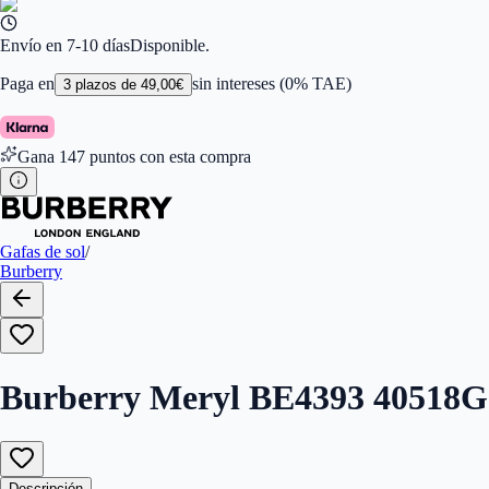
Ancho de la Lente (mm)
:
54
Tamaño
:
54
Color de Lentes
:
Gris
Envío en 7-10 días
Disponible.
Familiar de colores de frontal
:
Negro
Forma
:
Ojo De Gato
Paga en
sin intereses (0% TAE)
3
plazos de
49,00
€
Género
:
Mujer
Largo de la Varilla (mm)
:
140
Marca
:
Burberry
Gana
147
puntos con esta compra
Tipo de Cristales
:
Normales
Tamaño del Puente (mm)
:
210
Gafas de sol
/
Burberry
Burberry Meryl BE4393 40518G
Descripción