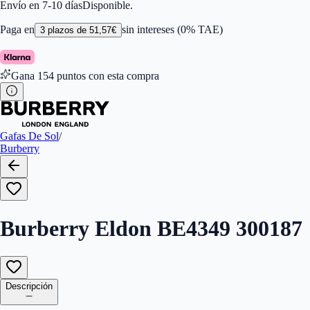
Color de Lentes
:
Gris
Envío en 7-10 días
Disponible.
Familiar de colores de frontal
:
Negro
Forma
:
Rectangular
Paga en
sin intereses (0% TAE)
3
plazos de
51,57
€
Género
:
Hombre
Largo de la Varilla (mm)
:
145
Marca
:
Burberry
Gana
154
puntos con esta compra
Tipo de Cristales
:
Normales
Tamaño del Puente (mm)
:
221
Gafas De Sol
/
Burberry
Burberry Eldon BE4349 300187
Descripción