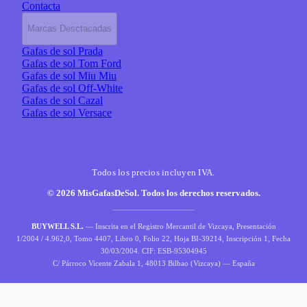
Contacta
Marcas Desctacadas
Gafas de sol Prada
Gafas de sol Tom Ford
Gafas de sol Miu Miu
Gafas de sol Off-White
Gafas de sol Cazal
Gafas de sol Versace
Todos los precios incluyen IVA.
© 2026 MisGafasDeSol. Todos los derechos reservados.
BUYWELL S.L.
— Inscrita en el Registro Mercantil de Vizcaya, Presentación
1/2004 / 4.962,0, Tomo 4407, Libro 0, Folio 22, Hoja BI-39214, Inscripción 1, Fecha
30/03/2004. CIF: ESB-95304945
C/ Párroco Vicente Zabala 1, 48013 Bilbao (Vizcaya) — España