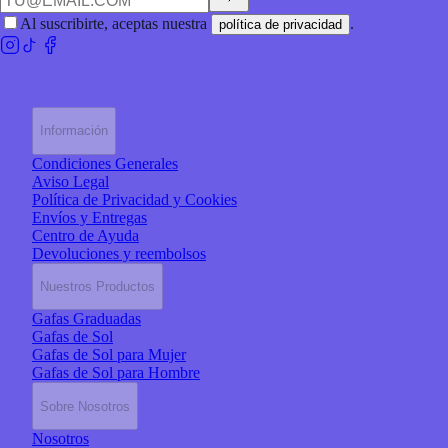
Al suscribirte, aceptas nuestra
.
política de privacidad
Información
Condiciones Generales
Aviso Legal
Política de Privacidad y Cookies
Envíos y Entregas
Centro de Ayuda
Devoluciones y reembolsos
Nuestros Productos
Gafas Graduadas
Gafas de Sol
Gafas de Sol para Mujer
Gafas de Sol para Hombre
Sobre Nosotros
Nosotros