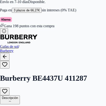
Color de Lentes
:
Gris
Envío en 7-10 días
Disponible.
Familiar de colores de frontal
:
Gris
Forma
:
Aviador
Paga en
sin intereses (0% TAE)
3
plazos de
66,27
€
Género
:
Hombre
Largo de la Varilla (mm)
:
145
Marca
:
Burberry
Gana
198
puntos con esta compra
Tipo de Cristales
:
Normales
Tamaño del Puente (mm)
:
284
Gafas de sol
/
Burberry
Burberry BE4437U 411287
Descripción