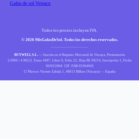
Gafas de sol Versace
Todos los precios incluyen IVA.
© 2026 MisGafasDeSol. Todos los derechos reservados.
BUYWELL S.L.
— Inscrita en el Registro Mercantil de Vizcaya, Presentación
1/2004 / 4.962,0, Tomo 4407, Libro 0, Folio 22, Hoja BI-39214, Inscripción 1, Fecha
30/03/2004. CIF: ESB-95304945
C/ Párroco Vicente Zabala 1, 48013 Bilbao (Vizcaya) — España