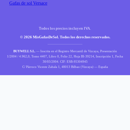
Gafas de sol Versace
Todos los precios incluyen IVA.
© 2026 MisGafasDeSol. Todos los derechos reservados.
BUYWELL S.L.
— Inscrita en el Registro Mercantil de Vizcaya, Presentación
1/2004 / 4.962,0, Tomo 4407, Libro 0, Folio 22, Hoja BI-39214, Inscripción 1, Fecha
30/03/2004. CIF: ESB-95304945
C/ Párroco Vicente Zabala 1, 48013 Bilbao (Vizcaya) — España