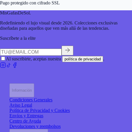
Pago protegido con cifrado SSL
MisGafasDeSol
.
Redefiniendo el lujo visual desde 2026. Colecciones exclusivas
diseñadas para aquellos que ven más allá de las tendencias.
Suscríbete a la elite
Al suscribirte, aceptas nuestra
.
política de privacidad
Información
Condiciones Generales
Aviso Legal
Política de Privacidad y Cookies
Envíos y Entregas
Centro de Ayuda
Devoluciones y reembolsos