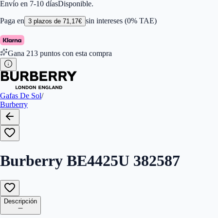
Color de Lentes
:
Gris
Envío en 7-10 días
Disponible.
Familiar de colores de frontal
:
Gris
Forma
:
Ojo De Gato
Paga en
sin intereses (0% TAE)
3
plazos de
71,17
€
Género
:
Mujer
Largo de la Varilla (mm)
:
145
Marca
:
Burberry
Gana
213
puntos con esta compra
Tipo de Cristales
:
Normales
Tamaño del Puente (mm)
:
305
Gafas De Sol
/
Burberry
Burberry BE4425U 382587
Descripción