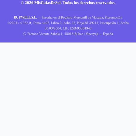
© 2026 MisGafasDeSol. Todos los derechos reservados.
BUYWELL S.L.
— Inscrita en el Registro Mercantil de Vizcaya, Presentación
1/2004 / 4.962,0, Tomo 4407, Libro 0, Folio 22, Hoja BI-39214, Inscripción 1, Fecha
30/03/2004. CIF: ESB-95304945
C/ Párroco Vicente Zabala 1, 48013 Bilbao (Vizcaya) — España