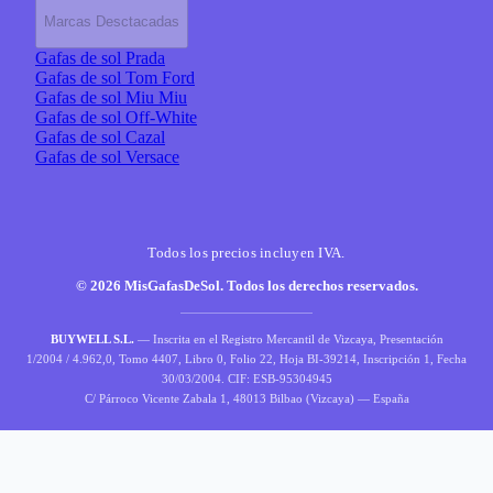
Marcas Desctacadas
Gafas de sol Prada
Gafas de sol Tom Ford
Gafas de sol Miu Miu
Gafas de sol Off-White
Gafas de sol Cazal
Gafas de sol Versace
Todos los precios incluyen IVA.
© 2026 MisGafasDeSol. Todos los derechos reservados.
BUYWELL S.L.
— Inscrita en el Registro Mercantil de Vizcaya, Presentación
1/2004 / 4.962,0, Tomo 4407, Libro 0, Folio 22, Hoja BI-39214, Inscripción 1, Fecha
30/03/2004. CIF: ESB-95304945
C/ Párroco Vicente Zabala 1, 48013 Bilbao (Vizcaya) — España