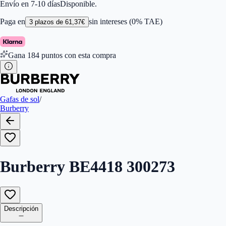
Color de Lentes
:
Marrón
Envío en 7-10 días
Disponible.
Familiar de colores de frontal
:
Marrón
Forma
:
Cuadrada
Paga en
sin intereses (0% TAE)
3
plazos de
61,37
€
Género
:
Mujer
Largo de la Varilla (mm)
:
140
Marca
:
Burberry
Gana
184
puntos con esta compra
Tipo de Cristales
:
Normales
Tamaño del Puente (mm)
:
263
Gafas de sol
/
Burberry
Burberry BE4418 300273
Descripción