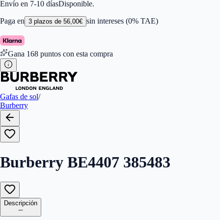
Color de Lentes
:
Marrón
Envío en 7-10 días
Disponible.
Familiar de colores de frontal
:
Marrón
Forma
:
Ojo De Gato
Paga en
sin intereses (0% TAE)
3
plazos de
56,00
€
Género
:
Mujer
Largo de la Varilla (mm)
:
140
Marca
:
Burberry
Gana
168
puntos con esta compra
Tipo de Cristales
:
Polarizados
Tamaño del Puente (mm)
:
240
Gafas de sol
/
Burberry
Burberry BE4407 385483
Descripción