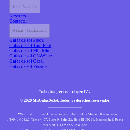
Sobre Nosotros
Nosotros
Contacta
Marcas Desctacadas
Gafas de sol Prada
Gafas de sol Tom Ford
Gafas de sol Miu Miu
Gafas de sol Off-White
Gafas de sol Cazal
Gafas de sol Versace
Todos los precios incluyen IVA.
© 2026 MisGafasDeSol. Todos los derechos reservados.
BUYWELL S.L.
— Inscrita en el Registro Mercantil de Vizcaya, Presentación
1/2004 / 4.962,0, Tomo 4407, Libro 0, Folio 22, Hoja BI-39214, Inscripción 1, Fecha
30/03/2004. CIF: ESB-95304945
C/ Párroco Vicente Zabala 1, 48013 Bilbao (Vizcaya) — España