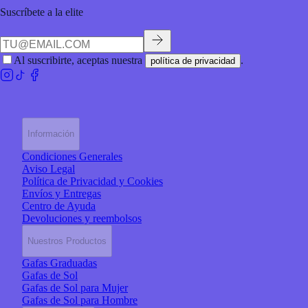
Suscríbete a la elite
Al suscribirte, aceptas nuestra
.
política de privacidad
Información
Condiciones Generales
Aviso Legal
Política de Privacidad y Cookies
Envíos y Entregas
Centro de Ayuda
Devoluciones y reembolsos
Nuestros Productos
Gafas Graduadas
Gafas de Sol
Gafas de Sol para Mujer
Gafas de Sol para Hombre