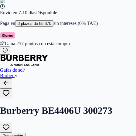
Ancho de la Lente (mm)
:
55
Tamaño
:
55
Color de Lentes
:
Marrón
Envío en 7-10 días
Disponible.
Familiar de colores de frontal
:
Marrón
Forma
:
Cuadrada
Paga en
sin intereses (0% TAE)
3
plazos de
85,87
€
Género
:
Mujer
Largo de la Varilla (mm)
:
140
Marca
:
Burberry
Gana
257
puntos con esta compra
Tipo de Cristales
:
Normales
Tamaño del Puente (mm)
:
368
Gafas de sol
/
Burberry
Burberry BE4406U 300273
Descripción