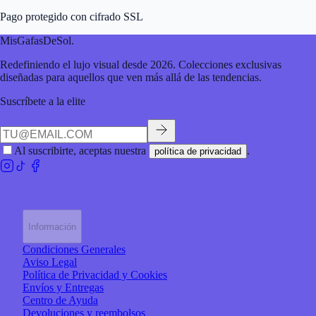
Pago protegido con cifrado SSL
MisGafasDeSol
.
Redefiniendo el lujo visual desde 2026. Colecciones exclusivas
diseñadas para aquellos que ven más allá de las tendencias.
Suscríbete a la elite
Al suscribirte, aceptas nuestra
.
política de privacidad
Información
Condiciones Generales
Aviso Legal
Política de Privacidad y Cookies
Envíos y Entregas
Centro de Ayuda
Devoluciones y reembolsos