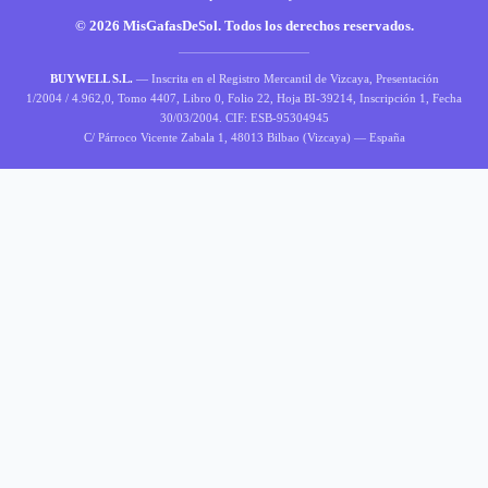
© 2026 MisGafasDeSol. Todos los derechos reservados.
BUYWELL S.L.
— Inscrita en el Registro Mercantil de Vizcaya, Presentación
1/2004 / 4.962,0, Tomo 4407, Libro 0, Folio 22, Hoja BI-39214, Inscripción 1, Fecha
30/03/2004. CIF: ESB-95304945
C/ Párroco Vicente Zabala 1, 48013 Bilbao (Vizcaya) — España