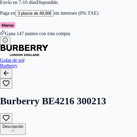
Color de Lentes
:
Marrón
Envío en 7-10 días
Disponible.
Familiar de colores de frontal
:
Marrón
Forma
:
Ojo De Gato
Paga en
sin intereses (0% TAE)
3
plazos de
49,00
€
Género
:
Mujer
Largo de la Varilla (mm)
:
140
Marca
:
Burberry
Gana
147
puntos con esta compra
Tipo de Cristales
:
Normales
Tamaño del Puente (mm)
:
210
Gafas de sol
/
Burberry
Burberry BE4216 300213
Descripción