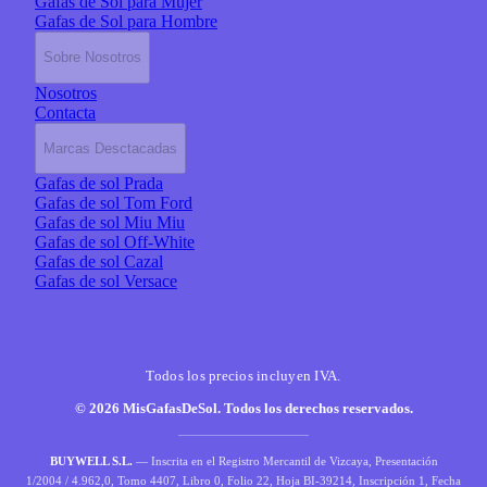
Gafas de Sol para Mujer
Gafas de Sol para Hombre
Sobre Nosotros
Nosotros
Contacta
Marcas Desctacadas
Gafas de sol Prada
Gafas de sol Tom Ford
Gafas de sol Miu Miu
Gafas de sol Off-White
Gafas de sol Cazal
Gafas de sol Versace
Todos los precios incluyen IVA.
© 2026 MisGafasDeSol. Todos los derechos reservados.
BUYWELL S.L.
— Inscrita en el Registro Mercantil de Vizcaya, Presentación
1/2004 / 4.962,0, Tomo 4407, Libro 0, Folio 22, Hoja BI-39214, Inscripción 1, Fecha