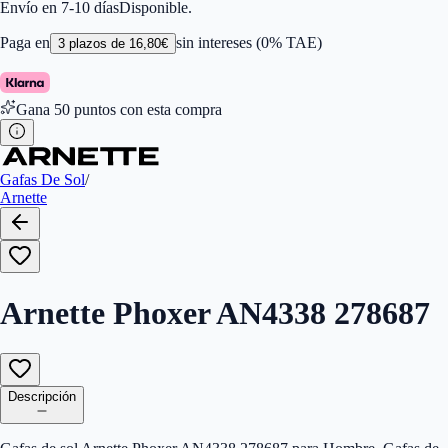
Color de Lentes
:
Gris
Envío en 7-10 días
Disponible.
Familiar de colores de frontal
:
Gris
Forma
:
Rectangular
Paga en
sin intereses (0% TAE)
3
plazos de
16,80
€
Género
:
Hombre
Largo de la Varilla (mm)
:
145
Marca
:
Arnette
Gana
50
puntos con esta compra
Tipo de Cristales
:
Normales
Tamaño del Puente (mm)
:
72
Gafas De Sol
/
Arnette
Arnette Phoxer AN4338 278687
Descripción