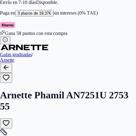
Color de Lentes
:
Transparente
Envío en 7-10 días
Disponible.
Familiar de colores de frontal
:
Negro
Forma
:
Cuadrada
Paga en
sin intereses (0% TAE)
3
plazos de
19,37
€
Género
:
Hombre
Largo de la Varilla (mm)
:
145
Marca
:
Arnette
Gana
58
puntos con esta compra
Tipo de Cristales
:
Normales
Tamaño del Puente (mm)
:
83
Calibres
:
7895653284333,7895653284340
Gafas graduadas
/
Arnette
Arnette Phamil AN7251U 2753
55