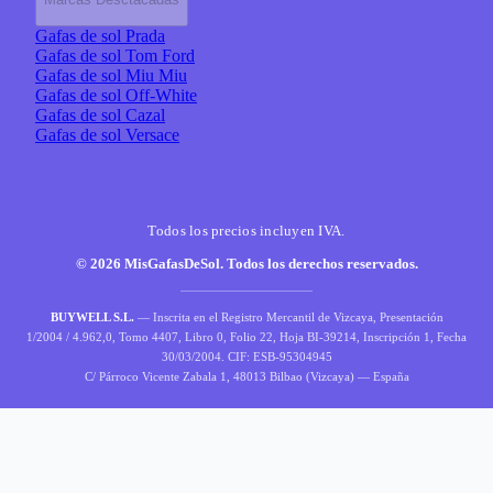
Gafas de sol Prada
Gafas de sol Tom Ford
Gafas de sol Miu Miu
Gafas de sol Off-White
Gafas de sol Cazal
Gafas de sol Versace
Todos los precios incluyen IVA.
© 2026 MisGafasDeSol. Todos los derechos reservados.
BUYWELL S.L.
— Inscrita en el Registro Mercantil de Vizcaya, Presentación
1/2004 / 4.962,0, Tomo 4407, Libro 0, Folio 22, Hoja BI-39214, Inscripción 1, Fecha
30/03/2004. CIF: ESB-95304945
C/ Párroco Vicente Zabala 1, 48013 Bilbao (Vizcaya) — España