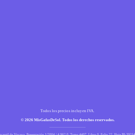
Todos los precios incluyen IVA.
© 2026 MisGafasDeSol. Todos los derechos reservados.
rcantil de Vizcaya, Presentación 1/2004 / 4.962,0, Tomo 4407, Libro 0, Folio 22, Hoja BI-3921