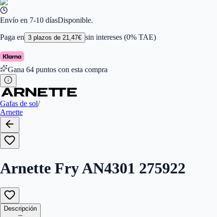
Ancho de la Lente (mm)
:
55
Tamaño
:
55
Color de Lentes
:
Gris
Envío en 7-10 días
Disponible.
Familiar de colores de frontal
:
Azul
Forma
:
Ojo De Gato
Paga en
sin intereses (0% TAE)
3
plazos de
21,47
€
Género
:
Mujer, Hombre
Largo de la Varilla (mm)
:
145
Marca
:
Arnette
Gana
64
puntos con esta compra
Tipo de Cristales
:
Polarizados
Tamaño del Puente (mm)
:
16
Gafas de sol
/
Arnette
Arnette Fry AN4301 275922
Descripción