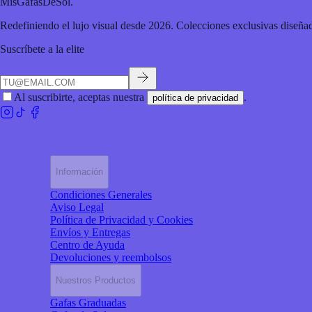
MisGafasDeSol
.
Redefiniendo el lujo visual desde 2026. Colecciones exclusivas diseñad
Suscríbete a la elite
Al suscribirte, aceptas nuestra
.
política de privacidad
Información
Condiciones Generales
Aviso Legal
Política de Privacidad y Cookies
Envíos y Entregas
Centro de Ayuda
Devoluciones y reembolsos
Nuestros Productos
Gafas Graduadas