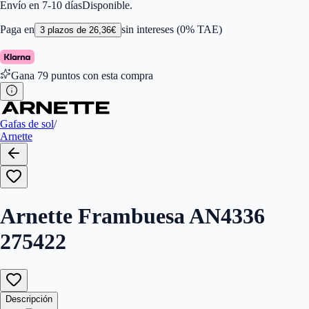
Color de Lentes
:
Gris
Envío en 7-10 días
Disponible.
Familiar de colores de frontal
:
Azul
Forma
:
Rectangular
Paga en
sin intereses (0% TAE)
3
plazos de
26,36
€
Género
:
Hombre
Largo de la Varilla (mm)
:
125
Marca
:
Arnette
Gana
79
puntos con esta compra
Tipo de Cristales
:
Polarizados
Tamaño del Puente (mm)
:
15
Gafas de sol
/
Arnette
Arnette Frambuesa AN4336
275422
Descripción