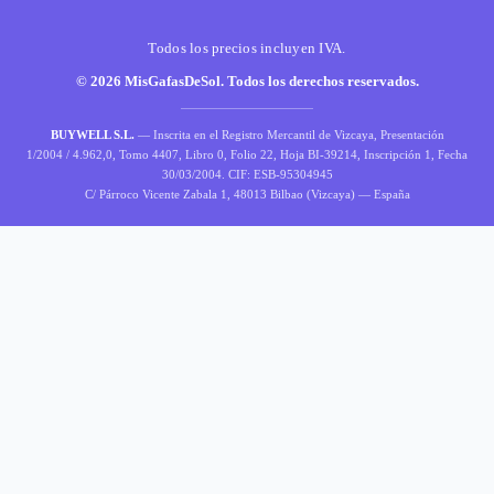
Todos los precios incluyen IVA.
© 2026 MisGafasDeSol. Todos los derechos reservados.
BUYWELL S.L.
— Inscrita en el Registro Mercantil de Vizcaya, Presentación
1/2004 / 4.962,0, Tomo 4407, Libro 0, Folio 22, Hoja BI-39214, Inscripción 1, Fecha
30/03/2004. CIF: ESB-95304945
C/ Párroco Vicente Zabala 1, 48013 Bilbao (Vizcaya) — España