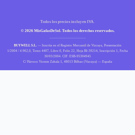
Todos los precios incluyen IVA.
© 2026 MisGafasDeSol. Todos los derechos reservados.
BUYWELL S.L.
— Inscrita en el Registro Mercantil de Vizcaya, Presentación
1/2004 / 4.962,0, Tomo 4407, Libro 0, Folio 22, Hoja BI-39214, Inscripción 1, Fecha
30/03/2004. CIF: ESB-95304945
C/ Párroco Vicente Zabala 1, 48013 Bilbao (Vizcaya) — España