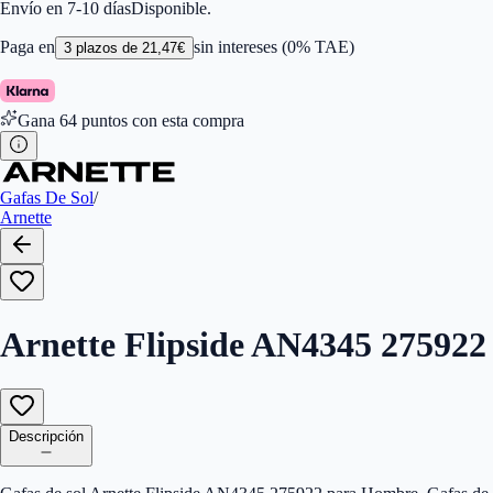
Color de Lentes
:
Gris
Envío en 7-10 días
Disponible.
Familiar de colores de frontal
:
Azul
Forma
:
Almohada
Paga en
sin intereses (0% TAE)
3
plazos de
21,47
€
Género
:
Hombre
Largo de la Varilla (mm)
:
125
Marca
:
Arnette
Gana
64
puntos con esta compra
Tipo de Cristales
:
Polarizados
Tamaño del Puente (mm)
:
16
Gafas De Sol
/
Arnette
Arnette Flipside AN4345 275922
Descripción