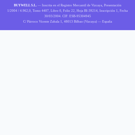
BUYWELL S.L.
— Inscrita en el Registro Mercantil de Vizcaya, Presentación
1/2004 / 4.962,0, Tomo 4407, Libro 0, Folio 22, Hoja BI-39214, Inscripción 1, Fecha
30/03/2004. CIF: ESB-95304945
C/ Párroco Vicente Zabala 1, 48013 Bilbao (Vizcaya) — España