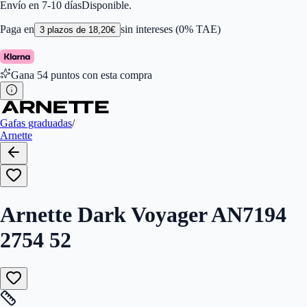
Color de Lentes
:
Transparente
Envío en 7-10 días
Disponible.
Familiar de colores de frontal
:
Azul
Forma
:
Almohada
Paga en
sin intereses (0% TAE)
3
plazos de
18,20
€
Género
:
Hombre
Largo de la Varilla (mm)
:
140
Marca
:
Arnette
Gana
54
puntos con esta compra
Tipo de Cristales
:
Normales
Tamaño del Puente (mm)
:
17
Calibres
:
7895653285521,888392585066
Gafas graduadas
/
Arnette
Arnette Dark Voyager AN7194
2754 52