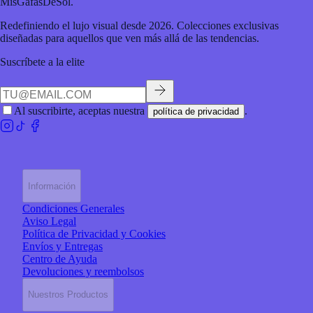
MisGafasDeSol
.
Redefiniendo el lujo visual desde 2026. Colecciones exclusivas
diseñadas para aquellos que ven más allá de las tendencias.
Suscríbete a la elite
Al suscribirte, aceptas nuestra
.
política de privacidad
Información
Condiciones Generales
Aviso Legal
Política de Privacidad y Cookies
Envíos y Entregas
Centro de Ayuda
Devoluciones y reembolsos
Nuestros Productos