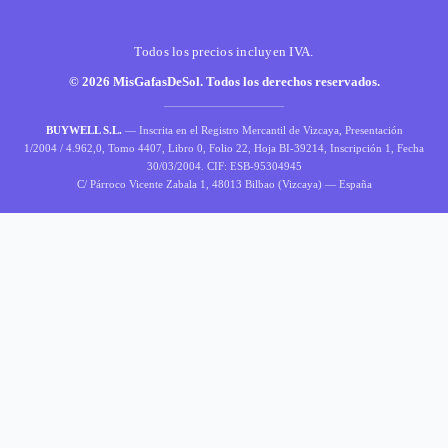
Todos los precios incluyen IVA.
© 2026 MisGafasDeSol. Todos los derechos reservados.
BUYWELL S.L.
— Inscrita en el Registro Mercantil de Vizcaya, Presentación
1/2004 / 4.962,0, Tomo 4407, Libro 0, Folio 22, Hoja BI-39214, Inscripción 1, Fecha
30/03/2004. CIF: ESB-95304945
C/ Párroco Vicente Zabala 1, 48013 Bilbao (Vizcaya) — España