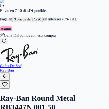
Color de Lentes
:
Verde
Familiar de colores de frontal
:
Oro
Forma
:
Redonda
Envío en 7-10 días
Disponible.
Género
:
Hombre
Largo de la Varilla (mm)
:
145
Paga en
sin intereses (0% TAE)
3
plazos de
37,72
€
Marca
:
Ray-Ban
Tipo de Cristales
:
Normales
Calibres
:
8053672878219,8053672882162
Gana
113
puntos con esta compra
Gafas De Sol
/
Ray-Ban
Ray-Ban Round Metal
RB3447N 001 50