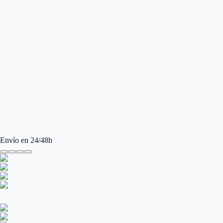
Envío en 24/48h
Ray-Ban Round Metal RB3447 029 50
Gafas de sol Ray-Ban Round Metal RB3447 029 50 para Mujer y Hombre.
Gafas de sol Ray-Ban Round Metal RB3447 029 50 para Mujer y Hombre.
Manufacturer
:
Ray-Ban
Ancho de la Lente (mm)
:
50
Tamaño
:
50