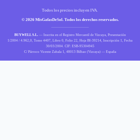
Todos los precios incluyen IVA.
© 2026 MisGafasDeSol. Todos los derechos reservados.
BUYWELL S.L.
— Inscrita en el Registro Mercantil de Vizcaya, Presentación
1/2004 / 4.962,0, Tomo 4407, Libro 0, Folio 22, Hoja BI-39214, Inscripción 1, Fecha
30/03/2004. CIF: ESB-95304945
C/ Párroco Vicente Zabala 1, 48013 Bilbao (Vizcaya) — España