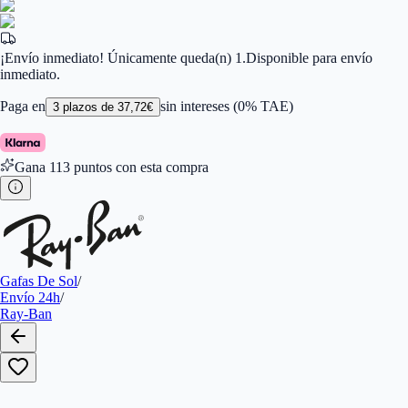
Color de Lentes
:
Verde
Familiar de colores de frontal
:
Gris
Forma
:
Redonda
Género
:
Mujer, Hombre
¡Envío inmediato! Únicamente queda(n) 1.
Disponible para envío
Largo de la Varilla (mm)
:
145
inmediato.
Marca
:
Ray-Ban
Tipo de Cristales
:
Normales
Paga en
sin intereses (0% TAE)
3
plazos de
37,72
€
Calibres
:
805289439936,8053672666861
En Stock
:
1
Gana
113
puntos con esta compra
Gafas De Sol
/
Envío 24h
/
Ray-Ban