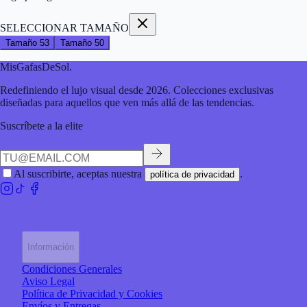
SELECCIONAR TAMAÑO
Tamaño
53
Tamaño
50
MisGafasDeSol
.
Redefiniendo el lujo visual desde 2026. Colecciones exclusivas
diseñadas para aquellos que ven más allá de las tendencias.
Suscríbete a la elite
Al suscribirte, aceptas nuestra
.
política de privacidad
Información
Condiciones Generales
Aviso Legal
Política de Privacidad y Cookies
Envíos y Entregas