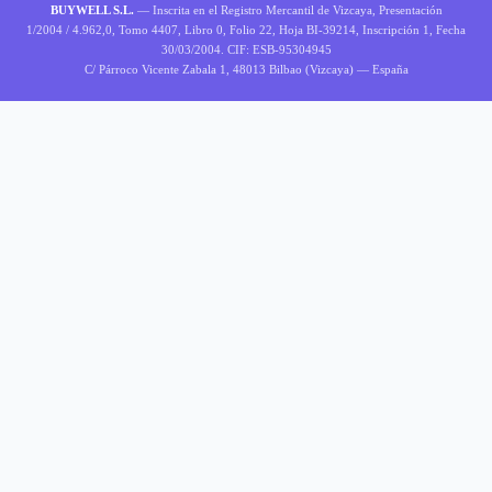
BUYWELL S.L.
— Inscrita en el Registro Mercantil de Vizcaya, Presentación
1/2004 / 4.962,0, Tomo 4407, Libro 0, Folio 22, Hoja BI-39214, Inscripción 1, Fecha
30/03/2004. CIF: ESB-95304945
C/ Párroco Vicente Zabala 1, 48013 Bilbao (Vizcaya) — España