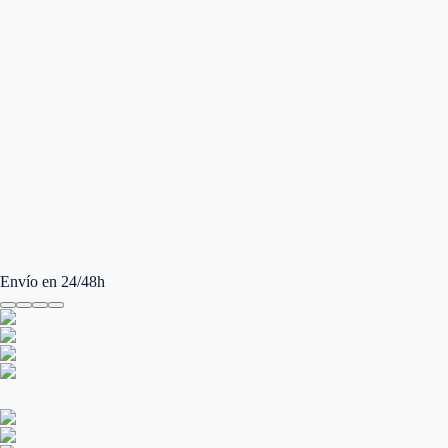
Envío en 24/48h
Ray-Ban Jackie Ohh RB4101 710/T5
Gafas de sol Ray-Ban Jackie Ohh RB4101 710/T5 para Mujer. Gafas de 
Gafas de sol Ray-Ban Jackie Ohh RB4101 710/T5 para Mujer. Gafas de 
Manufacturer
:
Ray-Ban
Ancho de la Lente (mm)
:
57
Tamaño
:
58