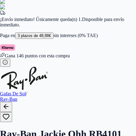
Color de Lentes
:
Marrón
Familiar de colores de frontal
:
Marrón
Forma
:
Mariposa
Género
:
Mujer
¡Envío inmediato! Únicamente queda(n) 1.
Disponible para envío
Largo de la Varilla (mm)
:
135
inmediato.
Marca
:
Ray-Ban
Tipo de Cristales
:
Polarizados
Paga en
sin intereses (0% TAE)
3
plazos de
48,88
€
Gana
146
puntos con esta compra
Gafas De Sol
/
Ray-Ban
Ray-Ban Jackie Ohh RB4101