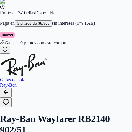
Color de Lentes
:
Marrón
Familiar de colores de frontal
:
Marrón
Forma
:
Cuadrada
Envío en 7-10 días
Disponible.
Género
:
Mujer, Hombre
Largo de la Varilla (mm)
:
150
Paga en
sin intereses (0% TAE)
3
plazos de
39,95
€
Marca
:
Ray-Ban
Tipo de Cristales
:
Normales
Gana
119
puntos con esta compra
Gafas de sol
/
Ray-Ban
Ray-Ban Wayfarer RB2140
902/51