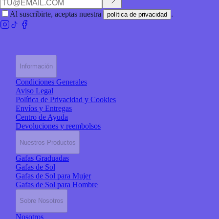
Al suscribirte, aceptas nuestra
.
política de privacidad
Información
Condiciones Generales
Aviso Legal
Política de Privacidad y Cookies
Envíos y Entregas
Centro de Ayuda
Devoluciones y reembolsos
Nuestros Productos
Gafas Graduadas
Gafas de Sol
Gafas de Sol para Mujer
Gafas de Sol para Hombre
Sobre Nosotros
Nosotros