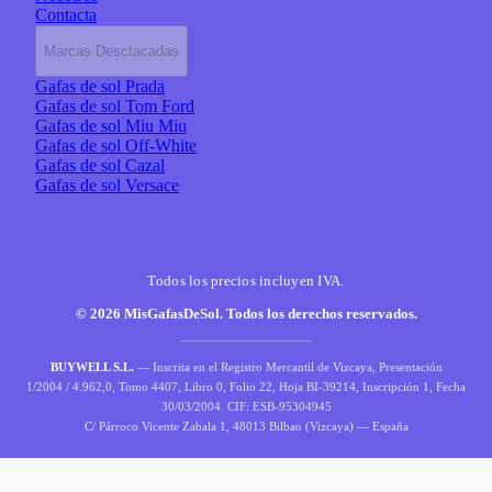
Contacta
Marcas Desctacadas
Gafas de sol Prada
Gafas de sol Tom Ford
Gafas de sol Miu Miu
Gafas de sol Off-White
Gafas de sol Cazal
Gafas de sol Versace
Todos los precios incluyen IVA.
© 2026 MisGafasDeSol. Todos los derechos reservados.
BUYWELL S.L.
— Inscrita en el Registro Mercantil de Vizcaya, Presentación
1/2004 / 4.962,0, Tomo 4407, Libro 0, Folio 22, Hoja BI-39214, Inscripción 1, Fecha
30/03/2004. CIF: ESB-95304945
C/ Párroco Vicente Zabala 1, 48013 Bilbao (Vizcaya) — España