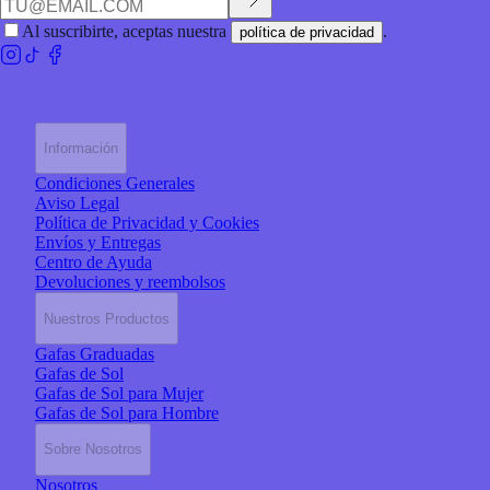
Al suscribirte, aceptas nuestra
.
política de privacidad
Información
Condiciones Generales
Aviso Legal
Política de Privacidad y Cookies
Envíos y Entregas
Centro de Ayuda
Devoluciones y reembolsos
Nuestros Productos
Gafas Graduadas
Gafas de Sol
Gafas de Sol para Mujer
Gafas de Sol para Hombre
Sobre Nosotros
Nosotros