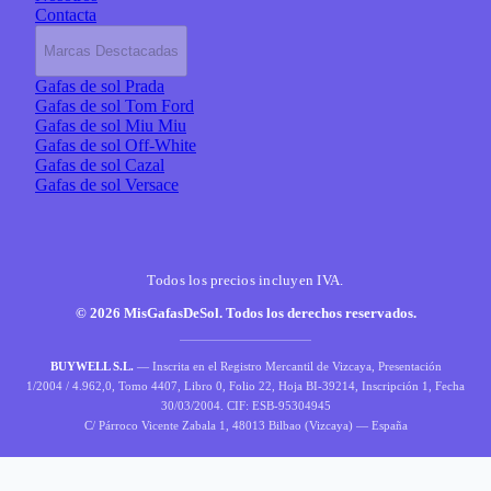
Contacta
Marcas Desctacadas
Gafas de sol Prada
Gafas de sol Tom Ford
Gafas de sol Miu Miu
Gafas de sol Off-White
Gafas de sol Cazal
Gafas de sol Versace
Todos los precios incluyen IVA.
© 2026 MisGafasDeSol. Todos los derechos reservados.
BUYWELL S.L.
— Inscrita en el Registro Mercantil de Vizcaya, Presentación
1/2004 / 4.962,0, Tomo 4407, Libro 0, Folio 22, Hoja BI-39214, Inscripción 1, Fecha
30/03/2004. CIF: ESB-95304945
C/ Párroco Vicente Zabala 1, 48013 Bilbao (Vizcaya) — España