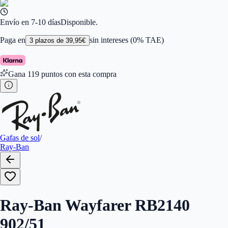
Color de Lentes
:
Marrón
Familiar de colores de frontal
:
Marrón
Forma
:
Cuadrada
Envío en 7-10 días
Disponible.
Género
:
Mujer, Hombre
Largo de la Varilla (mm)
:
150
Paga en
sin intereses (0% TAE)
3
plazos de
39,95
€
Marca
:
Ray-Ban
Tipo de Cristales
:
Normales
Gana
119
puntos con esta compra
Gafas de sol
/
Ray-Ban
Ray-Ban Wayfarer RB2140
902/51